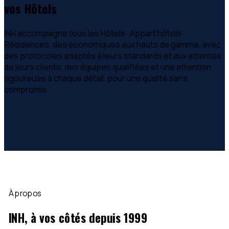
vos
Hôtels
INH accompagne tous les Hôtels · Appart'hôtels ·
Résidences, des économiques aux hauts de gamme, avec
des protocoles adaptés à leurs standards et aux attentes
de leurs clients, des équipes qualifiées et une attention
rigoureuse à chaque détail, pour une qualité sans
compromis.
Obtenir un audit
Postuler
Baromètre 2026
Auto-évaluation
À propos
INH, à vos côtés depuis 1999