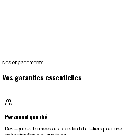
Consulter le baromètre 2026
Voir toutes les études
Indicateurs clés 2026
71 %
des clients : la propreté avant tout
+12 %
d'écart qualité perçue vs réelle
4 axes
coûts · occupation · RevPAR · standards
Données sectorielles INH & sources hôtelières vérifiées
Nos engagements
Vos garanties essentielles
Personnel qualifié
Des équipes formées aux standards hôteliers pour une