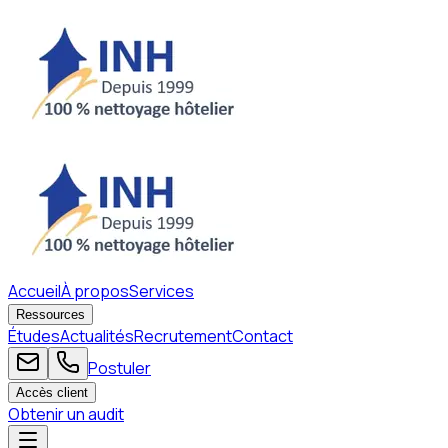
Accueil
À propos
Services
Ressources
Études
Actualités
Recrutement
Contact
Postuler
Accès client
Obtenir un audit