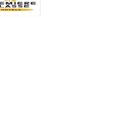
01
Étude sectorielle
Baromètre de la propreté hôtelière 2026
coûts